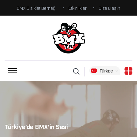
BMX Bisiklet Derneği
Etkinlikler
Bize Ulaşın
Türkçe
Türkiye’de BMX’in Sesi