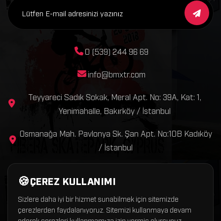
0 (539) 244 96 69
info@bmxtr.com
Teyyareci Sadık Sokak, Meral Apt. No: 39A, Kat: 1,
Yenimahalle, Bakırköy / İstanbul
Osmanağa Mah. Pavlonya Sk. Şan Apt. No:10B Kadıköy
/ İstanbul
ÇEREZ KULLANIMI
Sizlere daha iyi bir hizmet sunabilmek için sitemizde
çerezlerden faydalanıyoruz. Sitemizi kullanmaya devam
Copyright © 2026 BmxTR – Tüm hakları saklıdır.
ederek çerezleri kullanmamıza izin vermiş olursunuz.