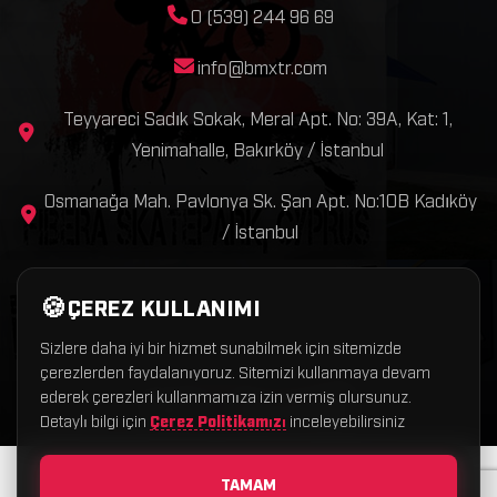
0 (539) 244 96 69
info@bmxtr.com
Teyyareci Sadık Sokak, Meral Apt. No: 39A, Kat: 1,
Yenimahalle, Bakırköy / İstanbul
Osmanağa Mah. Pavlonya Sk. Şan Apt. No:10B Kadıköy
/ İstanbul
ÇEREZ KULLANIMI
Sizlere daha iyi bir hizmet sunabilmek için sitemizde
çerezlerden faydalanıyoruz. Sitemizi kullanmaya devam
Copyright © 2026 BmxTR – Tüm hakları saklıdır.
ederek çerezleri kullanmamıza izin vermiş olursunuz.
❤
BmxTR
Alaturka Dijital
Detaylı bilgi için
Çerez Politikamızı
inceleyebilirsiniz
TAMAM