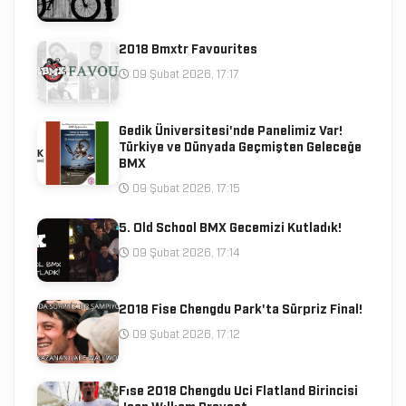
2018 Bmxtr Favourites
09 Şubat 2026, 17:17
Gedik Üniversitesi'nde Panelimiz Var!
Türkiye ve Dünyada Geçmişten Geleceğe
BMX
09 Şubat 2026, 17:15
5. Old School BMX Gecemizi Kutladık!
09 Şubat 2026, 17:14
2018 Fise Chengdu Park'ta Sürpriz Final!
09 Şubat 2026, 17:12
Fıse 2018 Chengdu Uci Flatland Birincisi
Jean Wıllıam Prevost