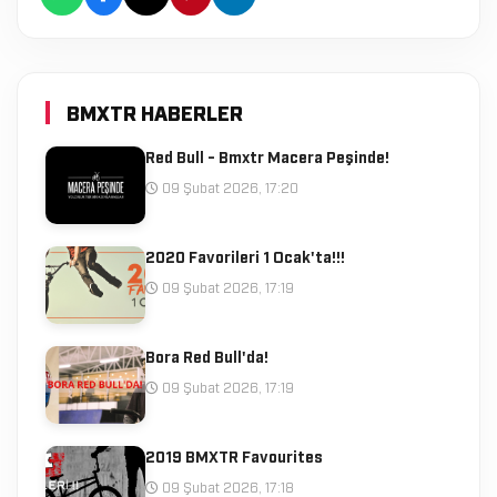
BMXTR HABERLER
Red Bull - Bmxtr Macera Peşinde!
09 Şubat 2026, 17:20
2020 Favorileri 1 Ocak'ta!!!
09 Şubat 2026, 17:19
Bora Red Bull'da!
09 Şubat 2026, 17:19
2019 BMXTR Favourites
09 Şubat 2026, 17:18