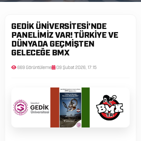
GEDIK ÜNIVERSITESI'NDE
PANELIMIZ VAR! TÜRKIYE VE
DÜNYADA GEÇMIŞTEN
GELECEĞE BMX
669 Görüntüleme
09 Şubat 2026, 17:15