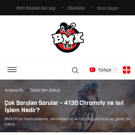
BMX Bisiklet Derneği
Etkinlikler
Bize Ulaşın
Türkçe
Anasayfa
Table'den Bakış
Çok Sorulan Sorular - 4130 Chromoly ve Isıl
İşlem Nedir?
BMXTR’nin faaliyetlerine, etkinliklerine ve topluluğuna hızlı ve genel bir
bakış.