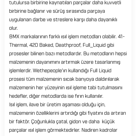
tutulursa birbirine kaynatılan parçalar daha kuvvetli
birbirine bağlanır ve sürüş sırasında parçaya
uygulanan darbe ve streslere karşı daha dayanıklı
olur.
BMX markalarının farklı ısıl işlem metodları olabilir. 41-
Thermal, 420 Baked, Deathproof, Full_Liquid gibi
prosesler bilinen bazı metodlardır. Bu metodların hepsi
malzemenin dayanımını artırmak üzere tasarlanmış
işlemlerdir. Wethepeople'ın kullandığı Full Liquid
prosesi tüm malzemenin sıcak banyoya daldırılarak
malzemenin her yüzeyinin ısıl işleme tabi tutulmasını
hedefler, diğer metodlarda ise fırın kullanılır.
Isıl işlem, ilave bir üretim aşaması olduğu için,
malzemenin özelliklerini artırdığı gibi fiyatını da artıran
bir faktör. Çoğunlukla çatal, gidon ve daha küçük
parçalar ısıl işlem görmektedirler. Nadiren kadrolar