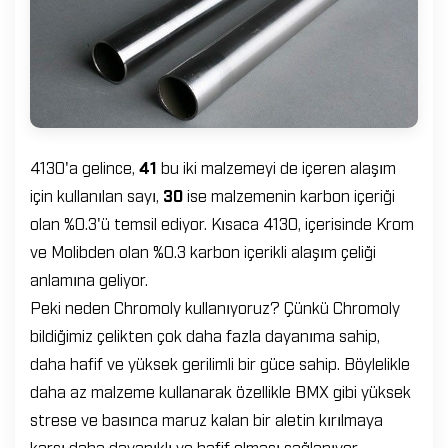
4130'a gelince,
41
bu iki malzemeyi de içeren alaşım
için kullanılan sayı,
30
ise malzemenin karbon içeriği
olan %0.3'ü temsil ediyor. Kısaca 4130, içerisinde Krom
ve Molibden olan %0.3 karbon içerikli alaşım çeliği
anlamına geliyor.
Peki neden Chromoly kullanıyoruz? Çünkü Chromoly
bildiğimiz çelikten çok daha fazla dayanıma sahip,
daha hafif ve yüksek gerilimli bir güce sahip. Böylelikle
daha az malzeme kullanarak özellikle BMX gibi yüksek
strese ve basınca maruz kalan bir aletin kırılmaya
karşı daha dayanıklı ve hafif olması sağlanıyor.