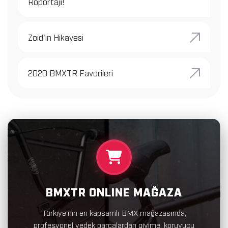
Röportajı!
Zoid'in Hikayesi
2020 BMXTR Favorileri
BMXTR ONLINE MAĞAZA
Türkiye'nin en kapsamlı BMX mağazasında;
profesyonel yedek parçalardan giyime, koruyucu