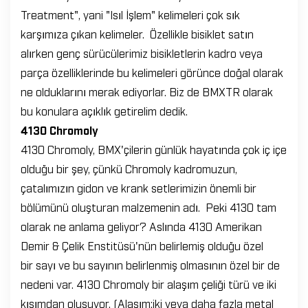
Treatment", yani "Isıl İşlem" kelimeleri çok sık
karşımıza çıkan kelimeler. Özellikle bisiklet satın
alırken genç sürücülerimiz bisikletlerin kadro veya
parça özelliklerinde bu kelimeleri görünce doğal olarak
ne olduklarını merak ediyorlar. Biz de BMXTR olarak
bu konulara açıklık getirelim dedik.
4130 Chromoly
4130 Chromoly, BMX'çilerin günlük hayatında çok iç içe
olduğu bir şey, çünkü Chromoly kadromuzun,
çatalımızın gidon ve krank setlerimizin önemli bir
bölümünü oluşturan malzemenin adı. Peki 4130 tam
olarak ne anlama geliyor? Aslında 4130 Amerikan
Demir & Çelik Enstitüsü'nün belirlemiş olduğu özel
bir sayı ve bu sayının belirlenmiş olmasının özel bir de
nedeni var. 4130 Chromoly bir alaşım çeliği türü ve iki
kısımdan oluşuyor. (Alaşım:iki veya daha fazla metal