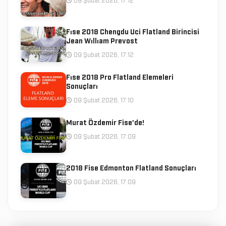
09 Şubat 2026, 17:12
Fıse 2018 Chengdu Uci Flatland Birincisi
Jean Wıllıam Prevost
09 Şubat 2026, 17:12
Fıse 2018 Pro Flatland Elemeleri
Sonuçları
09 Şubat 2026, 17:10
Murat Özdemir Fise'de!
09 Şubat 2026, 17:09
2018 Fise Edmonton Flatland Sonuçları
09 Şubat 2026, 17:09