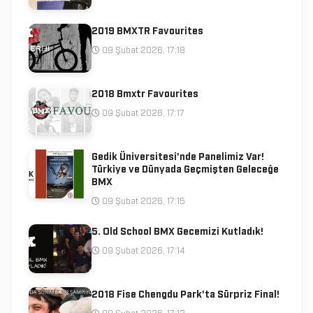
2019 BMXTR Favourites
09 Şubat 2026, 17:18
2018 Bmxtr Favourites
09 Şubat 2026, 17:17
Gedik Üniversitesi'nde Panelimiz Var!
Türkiye ve Dünyada Geçmişten Geleceğe
BMX
09 Şubat 2026, 17:15
5. Old School BMX Gecemizi Kutladık!
09 Şubat 2026, 17:14
2018 Fise Chengdu Park'ta Sürpriz Final!