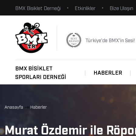
BMX Bisiklet Derneği
Etkinlikler
Bize Ulaşın
Türkiye'de BMX'in Sesi!
BMX BISIKLET
HABERLER
SPORLARI DERNEĞI
Anasayfa
Haberler
Murat Özdemir ile Röpo