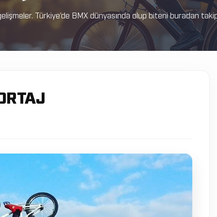
elişmeler. Türkiye’de BMX dünyasında olup biteni buradan takip e
ORTAJ