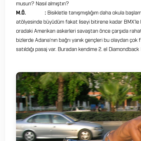
musun? Nasıl almıştın?
M.Ö. :
Bisikletle tanışmışlığım daha okula başla
atölyesinde büyüdüm fakat liseyi bitirene kadar BMX’le 
oradaki Amerikan askerleri savaştan önce çarşıda rahatç
bizlerde Adana’nın bağrı yanık gençleri bu olaydan çok fa
satıldığı pasaj var. Buradan kendime 2. el Diamondback