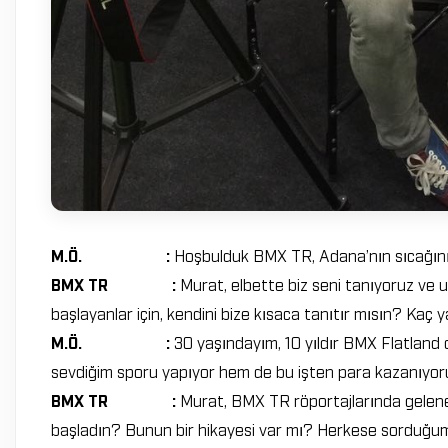
M.Ö. :
Hoşbulduk BMX TR, Adana’nın sıcağını 
BMX TR :
Murat, elbette biz seni tanıyoruz ve 
başlayanlar için, kendini bize kısaca tanıtır mısın? Kaç 
M.Ö. :
30 yaşındayım, 10 yıldır BMX Flatland d
sevdiğim sporu yapıyor hem de bu işten para kazanıyor
BMX TR :
Murat, BMX TR röportajlarında gelene
başladın? Bunun bir hikayesi var mı? Herkese sorduğumuz