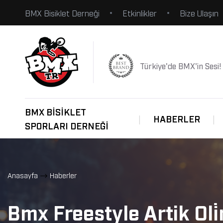
BMX Bisiklet Derneği
Etkinlikler
Bize Ulaşın
Türkiye'de BMX'in Sesi!
BMX BISIKLET
HABERLER
SPORLARI DERNEĞI
Anasayfa
Haberler
Bmx Freestyle Artik Oli̇m