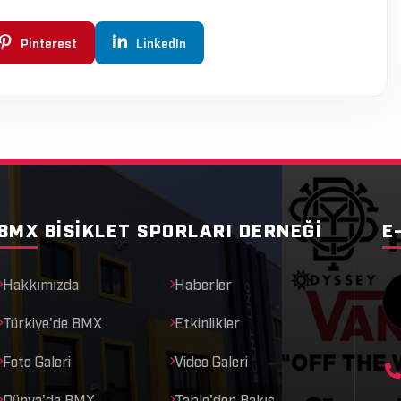
Pinterest
LinkedIn
BMX BISIKLET SPORLARI DERNEĞI
E
Hakkımızda
Haberler
Türkiye'de BMX
Etkinlikler
Foto Galeri
Video Galeri
Dünya'da BMX
Table'den Bakış