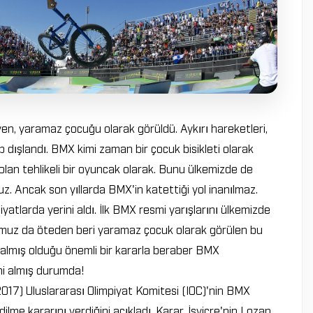
yen, yaramaz çocuğu olarak görüldü. Aykırı hareketleri,
p dışlandı. BMX kimi zaman bir çocuk bisikleti olarak
olan tehlikeli bir oyuncak olarak. Bunu ülkemizde de
uz. Ancak son yıllarda BMX'in katettiği yol inanılmaz.
yatlarda yerini aldı. İlk BMX resmi yarışlarını ülkemizde
umuz da öteden beri yaramaz çocuk olarak görülen bu
 almış olduğu önemli bir kararla beraber BMX
ini almış durumda!
2017) Uluslararası Olimpiyat Komitesi (IOC)'nin BMX
lme kararını verdiğini açıkladı. Karar, İsviçre'nin Lozan