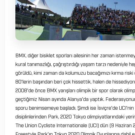
BMX, diğer bisiklet sporları ailesinin her zaman istenme
kural tanımazlığı, çağrıştırdığı yaşam tarzı nedeniyle he
görüldü, kimi zaman da kolumuzu bacağımızı kırma riski 
80'lerin başından beri çok hissettik, halen de hissediyor
2008'de önce BMX yarışları olimpik bir spor olarak olimpi
geçtiğimiz Nisan ayında Alanya'da yaptık. Federasyon
sporu benimsemeye başladı. Şimdi ise İsviçre'de UCI'nin
disiplinlerinden Park, 2020 Tokyo olimpiyatlarındaki yer
The Union Cycliste Internationale (UCI) dün (9 Haziran 
Freestyle Park'ın Tokyo 2020 Olimpik Oyunlarına dahil edi