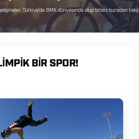
elişmeler. Türkiye’de BMX dünyasında olup biteni buradan takip e
MPİK BİR SPOR!