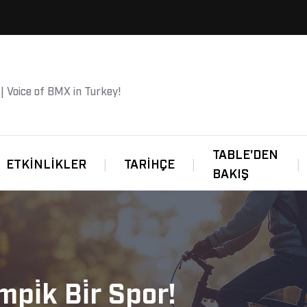
 | Voice of BMX in Turkey!
TABLE'DEN
ETKINLIKLER
TARIHÇE
BAKIŞ
pi̇k Bi̇r Spor!