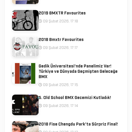
2019 BMXTR Favourites
09 Şubat 2026, 17:18
2018 Bmxtr Favourites
09 Şubat 2026, 17:17
Gedik Üniversitesi'nde Panelimiz Var!
Türkiye ve Dünyada Geçmişten Geleceğe
BMX
09 Şubat 2026, 17:15
5. Old School BMX Gecemizi Kutladık!
09 Şubat 2026, 17:14
2018 Fise Chengdu Park'ta Sürpriz Final!