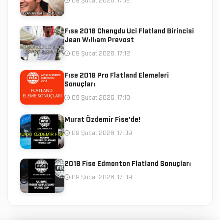
09 Şubat 2026, 17:12
Fıse 2018 Chengdu Uci Flatland Birincisi
Jean Wıllıam Prevost
09 Şubat 2026, 17:12
Fıse 2018 Pro Flatland Elemeleri
Sonuçları
09 Şubat 2026, 17:10
Murat Özdemir Fise'de!
09 Şubat 2026, 17:09
2018 Fise Edmonton Flatland Sonuçları
09 Şubat 2026, 17:09