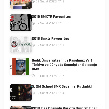
09 Şubat 2026, 17:19
2019 BMXTR Favourites
09 Şubat 2026, 17:18
2018 Bmxtr Favourites
09 Şubat 2026, 17:17
Gedik Üniversitesi'nde Panelimiz Var!
Türkiye ve Dünyada Geçmişten Geleceğe
BMX
09 Şubat 2026, 17:15
5. Old School BMX Gecemizi Kutladık!
09 Şubat 2026, 17:14
2018 Fise Chengdu Park'ta Sürpriz Final!