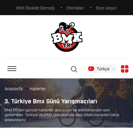
BMX Bisiklet Derneği
Etkinlikler
Bize Ulaşın
Türkçe
Anasayfa
Haberler
3. Türkiye Bmx Günü Yarışmacıları
BMXTR’den güncel haberler, duyurular ve etkinliklerden son
gelişmeler. Türkiye’de BMX dünyasında olup biteni buradan takip
edebilirsiniz.