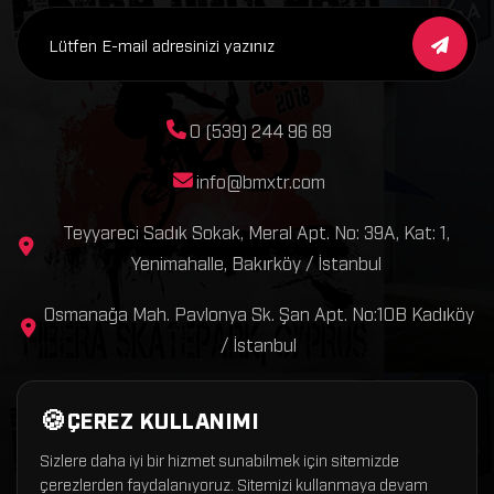
0 (539) 244 96 69
info@bmxtr.com
Teyyareci Sadık Sokak, Meral Apt. No: 39A, Kat: 1,
Yenimahalle, Bakırköy / İstanbul
Osmanağa Mah. Pavlonya Sk. Şan Apt. No:10B Kadıköy
/ İstanbul
ÇEREZ KULLANIMI
Sizlere daha iyi bir hizmet sunabilmek için sitemizde
çerezlerden faydalanıyoruz. Sitemizi kullanmaya devam
Copyright © 2026 BmxTR – Tüm hakları saklıdır.