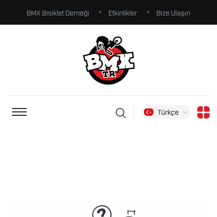
BMX Bisiklet Derneği
Etkinlikler
Bize Ulaşın
Türkçe